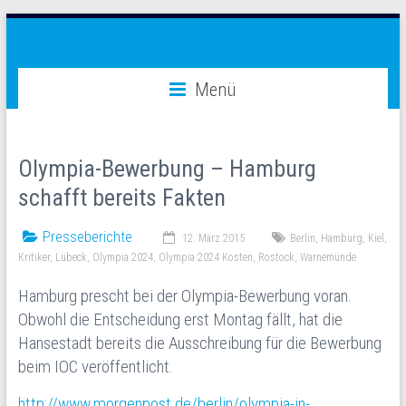
Zum
Inhalt
Warnemünde-
springen
Menü
Olympia
2024
Olympia-Bewerbung – Hamburg
Olympische
schafft bereits Fakten
Spiele
2024
oder
Presseberichte
12. März 2015
Berlin
,
Hamburg
,
Kiel
,
2028
Kritiker
,
Lübeck
,
Olympia 2024
,
Olympia 2024 Kosten
,
Rostock
,
Warnemünde
in
Hamburg prescht bei der Olympia-Bewerbung voran.
Rostock-
Obwohl die Entscheidung erst Montag fällt, hat die
Warnemünde
Hansestadt bereits die Ausschreibung für die Bewerbung
beim IOC veröffentlicht.
http://www.morgenpost.de/berlin/olympia-in-