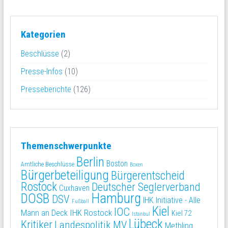
Kategorien
Beschlüsse
(2)
Presse-Infos
(10)
Presseberichte
(126)
Themenschwerpunkte
Berlin
Boston
Amtliche Beschlüsse
Boxen
Bürgerbeteiligung
Bürgerentscheid
Rostock
Deutscher Seglerverband
Cuxhaven
Hamburg
DOSB
DSV
IHK Initiative - Alle
Fußball
Kiel
IOC
IHK Rostock
Mann an Deck
Kiel 72
Istanbul
Lübeck
Kritiker
Landespolitik MV
Methling