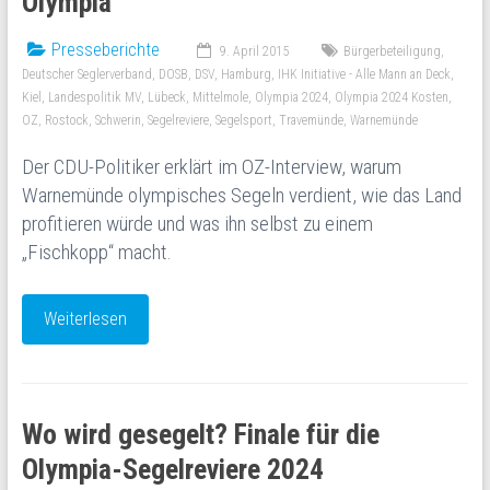
Olympia
Presseberichte
9. April 2015
Bürgerbeteiligung
,
Deutscher Seglerverband
,
DOSB
,
DSV
,
Hamburg
,
IHK Initiative - Alle Mann an Deck
,
Kiel
,
Landespolitik MV
,
Lübeck
,
Mittelmole
,
Olympia 2024
,
Olympia 2024 Kosten
,
OZ
,
Rostock
,
Schwerin
,
Segelreviere
,
Segelsport
,
Travemünde
,
Warnemünde
Der CDU-Politiker erklärt im OZ-Interview, warum
Warnemünde olympisches Segeln verdient, wie das Land
profitieren würde und was ihn selbst zu einem
„Fischkopp“ macht.
Weiterlesen
Wo wird gesegelt? Finale für die
Olympia-Segelreviere 2024