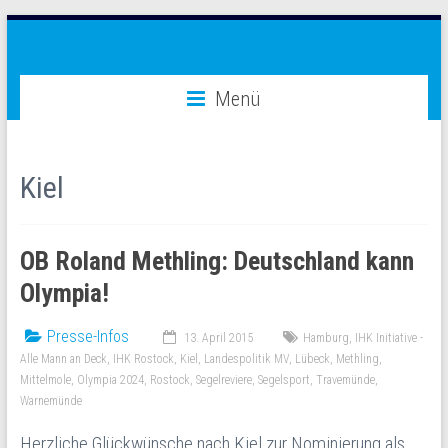
Zum
Inhalt
Warnemünde-
springen
Menü
Olympia
2024
Kiel
Olympische
Spiele
2024
OB Roland Methling: Deutschland kann
oder
2028
Olympia!
in
Rostock-
Presse-Infos
13. April 2015
Hamburg
,
IHK Initiative -
Warnemünde
Alle Mann an Deck
,
IHK Rostock
,
Kiel
,
Landespolitik MV
,
Lübeck
,
Methling
,
Mittelmole
,
Olympia 2024
,
Rostock
,
Segelreviere
,
Segelsport
,
Travemünde
,
Warnemünde
Herzliche Glückwünsche nach Kiel zur Nominierung als