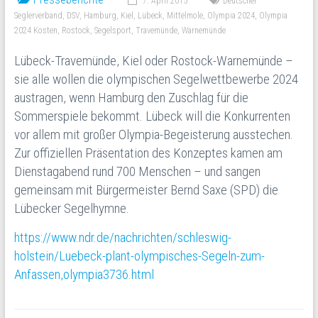
7. April 2015
Deutscher
Seglerverband
,
DSV
,
Hamburg
,
Kiel
,
Lübeck
,
Mittelmole
,
Olympia 2024
,
Olympia
2024 Kosten
,
Rostock
,
Segelsport
,
Travemünde
,
Warnemünde
Lübeck-Travemünde, Kiel oder Rostock-Warnemünde –
sie alle wollen die olympischen Segelwettbewerbe 2024
austragen, wenn Hamburg den Zuschlag für die
Sommerspiele bekommt. Lübeck will die Konkurrenten
vor allem mit großer Olympia-Begeisterung ausstechen.
Zur offiziellen Präsentation des Konzeptes kamen am
Dienstagabend rund 700 Menschen – und sangen
gemeinsam mit Bürgermeister Bernd Saxe (SPD) die
Lübecker Segelhymne.
https://www.ndr.de/nachrichten/schleswig-
holstein/Luebeck-plant-olympisches-Segeln-zum-
Anfassen,olympia3736.html