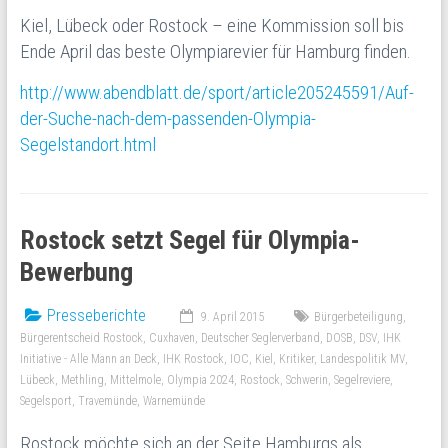
Kiel, Lübeck oder Rostock – eine Kommission soll bis
Ende April das beste Olympiarevier für Hamburg finden.
http://www.abendblatt.de/sport/article205245591/Auf-
der-Suche-nach-dem-passenden-Olympia-
Segelstandort.html
Rostock setzt Segel für Olympia-
Bewerbung
Presseberichte
9. April 2015
Bürgerbeteiligung
,
Bürgerentscheid Rostock
,
Cuxhaven
,
Deutscher Seglerverband
,
DOSB
,
DSV
,
IHK
Initiative - Alle Mann an Deck
,
IHK Rostock
,
IOC
,
Kiel
,
Kritiker
,
Landespolitik MV
,
Lübeck
,
Methling
,
Mittelmole
,
Olympia 2024
,
Rostock
,
Schwerin
,
Segelreviere
,
Segelsport
,
Travemünde
,
Warnemünde
Rostock möchte sich an der Seite Hamburgs als