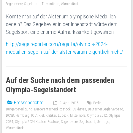
Segelreviere
,
Segelsport
,
Travemünde
,
Warnemünde
Könnte man auf der Alster um olympische Medaillen
segeln? Das Segelrevier in der Innenstadt würde dem
Segelsport eine enorme Aufmerksamkeit gewähren.
http://segelreporter.com/regatta/olympia-2024-
medaillen-segeln-auf-der-alster-warum-eigentlich-nicht/
Auf der Suche nach dem passenden
Olympia-Segelstandort
Presseberichte
9. April 2015
Berlin
,
Bürgerbeteiligung
,
Bürgerentscheid Rostock
,
Cuxhaven
,
Deutscher Seglerverband
,
DOSB
,
Hamburg
,
IOC
,
Kiel
,
Kritiker
,
Lübeck
,
Mittelmole
,
Olympia 2012
,
Olympia
2024
,
Olympia 2024 Kosten
,
Rostock
,
Segelreviere
,
Segelsport
,
Umfrage
,
Warnemünde