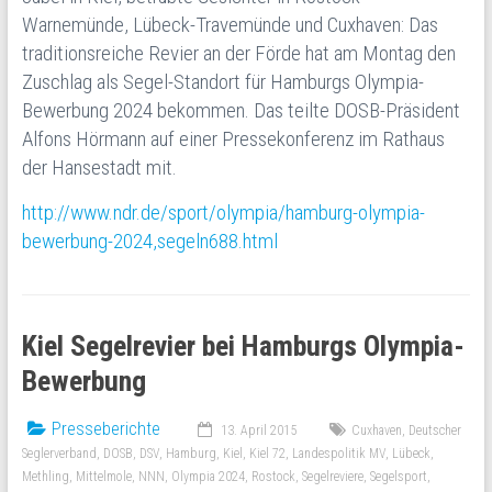
Warnemünde, Lübeck-Travemünde und Cuxhaven: Das
traditionsreiche Revier an der Förde hat am Montag den
Zuschlag als Segel-Standort für Hamburgs Olympia-
Bewerbung 2024 bekommen. Das teilte DOSB-Präsident
Alfons Hörmann auf einer Pressekonferenz im Rathaus
der Hansestadt mit.
http://www.ndr.de/sport/olympia/hamburg-olympia-
bewerbung-2024,segeln688.html
Kiel Segelrevier bei Hamburgs Olympia-
Bewerbung
Presseberichte
13. April 2015
Cuxhaven
,
Deutscher
Seglerverband
,
DOSB
,
DSV
,
Hamburg
,
Kiel
,
Kiel 72
,
Landespolitik MV
,
Lübeck
,
Methling
,
Mittelmole
,
NNN
,
Olympia 2024
,
Rostock
,
Segelreviere
,
Segelsport
,