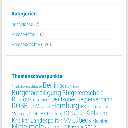
Kategorien
Beschlüsse
(2)
Presse-Infos
(10)
Presseberichte
(126)
Themenschwerpunkte
Berlin
Boston
Amtliche Beschlüsse
Boxen
Bürgerbeteiligung
Bürgerentscheid
Rostock
Deutscher Seglerverband
Cuxhaven
Hamburg
DOSB
DSV
IHK Initiative - Alle
Fußball
Kiel
IOC
IHK Rostock
Mann an Deck
Kiel 72
Istanbul
Lübeck
Kritiker
Landespolitik MV
Methling
Mittelmole
Olympia 2012
NNN