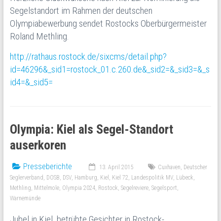
Segelstandort im Rahmen der deutschen
Olympiabewerbung sendet Rostocks Oberbürgermeister
Roland Methling.
http://rathaus.rostock.de/sixcms/detail.php?
id=46296&_sid1=rostock_01.c.260.de&_sid2=&_sid3=&_s
id4=&_sid5=
Olympia: Kiel als Segel-Standort
auserkoren
Presseberichte
13. April 2015
Cuxhaven
,
Deutscher
Seglerverband
,
DOSB
,
DSV
,
Hamburg
,
Kiel
,
Kiel 72
,
Landespolitik MV
,
Lübeck
,
Methling
,
Mittelmole
,
Olympia 2024
,
Rostock
,
Segelreviere
,
Segelsport
,
Warnemünde
Jubel in Kiel, betrübte Gesichter in Rostock-