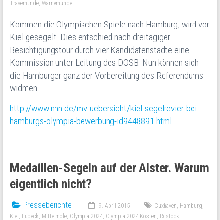
Travemünde
,
Warnemünde
Kommen die Olympischen Spiele nach Hamburg, wird vor
Kiel gesegelt. Dies entschied nach dreitägiger
Besichtigungstour durch vier Kandidatenstädte eine
Kommission unter Leitung des DOSB. Nun können sich
die Hamburger ganz der Vorbereitung des Referendums
widmen.
http://www.nnn.de/mv-uebersicht/kiel-segelrevier-bei-
hamburgs-olympia-bewerbung-id9448891.html
Medaillen-Segeln auf der Alster. Warum
eigentlich nicht?
Presseberichte
9. April 2015
Cuxhaven
,
Hamburg
,
Kiel
,
Lübeck
,
Mittelmole
,
Olympia 2024
,
Olympia 2024 Kosten
,
Rostock
,