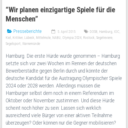
“Wir planen einzigartige Spiele für die
Menschen”
Presseberichte
5. April 2015
DOSB
,
Hamburg
,
IOC
,
Kiel
,
Kritiker
,
Lübeck
,
Mittelmole
,
NABU
,
Olympia 2024
,
Rostock
,
Segelreviere
,
Segelsport
,
Warnemünde
Hamburg. Die erste Hürde wurde genommen – Hamburg
setzte sich vor zwei Wochen im Rennen der deutschen
Bewerberstädte gegen Berlin durch und könnte der
deutsche Kandidat für die Austragung Olympischer Spiele
2024 oder 2028 werden. Allerdings müssen die
Hamburger selbst dem noch in einem Referendum im
Oktober oder November zustimmen. Und diese Hürde
scheint noch höher zu sein: Lassen sich wirklich
ausreichend viele Bürger von einer aktiven Teilnahme
überzeugen? Oder können nur die Gegner mobilisieren?