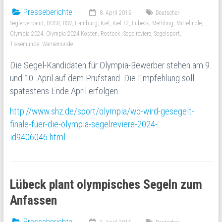
Presseberichte
8. April 2015
Deutscher
Seglerverband
,
DOSB
,
DSV
,
Hamburg
,
Kiel
,
Kiel 72
,
Lübeck
,
Methling
,
Mittelmole
,
Olympia 2024
,
Olympia 2024 Kosten
,
Rostock
,
Segelreviere
,
Segelsport
,
Travemünde
,
Warnemünde
Die Segel-Kandidaten für Olympia-Bewerber stehen am 9.
und 10. April auf dem Prüfstand. Die Empfehlung soll
spätestens Ende April erfolgen.
http://www.shz.de/sport/olympia/wo-wird-gesegelt-
finale-fuer-die-olympia-segelreviere-2024-
id9406046.html
Lübeck plant olympisches Segeln zum
Anfassen
Presseberichte