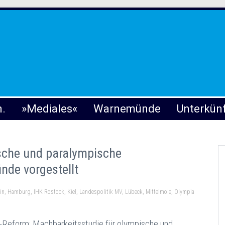
n.
»Mediales«
Warnemünde
Unterkün
sche und paralympische
de vorgestellt
in
,
Hamburg
,
IHK Rostock
,
Kiel
,
Landespolitik MV
,
Lübeck
,
Mittelmole
,
Olympia
-Reform: Machbarkeitsstudie für olympische und