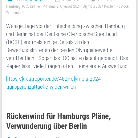
5. März 2015
Berlin
,
DOSB
,
Hamburg
,
IOC
,
Kritiker
,
Mittelmole
,
Olympia 2024
,
Olympia 2024 Kosten
,
Rostock
,
Warnemünde
Wenige Tage vor der Entscheidung zwischen Hamburg
und Berlin hat der Deutsche Olympische Sportbund
(DOSB) erstmals einige Details zu den
Bewertungskriterien der beiden Olympiabewerber
veröffentlicht. Sogar das IOC hatte darauf gedrängt. Das
Papier lässt viele Fragen offen – eine erste Auswertung.
https://krautreporter.de/482–olympia-2024-
transparenzattacke-wider-willen
Rückenwind für Hamburgs Pläne,
Verwunderung über Berlin