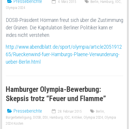
Presseberichte
4. März 2015
Berlin
,
Hamburg
,
IOC
,
Olympia 2024
DOSB-Präsident Hörmann freut sich über die Zustimmung
der Grünen. Die Kapitulation Berliner Politiker kann er
indes nicht verstehen.
http://www.abendblatt.de/sport/olympia/article2051912
65/Rueckenwind-fuer-Hamburgs-Plaene-Verwunderung-
ueber-Berlin.html
Hamburger Olympia-Bewerbung:
Skepsis trotz “Feuer und Flamme”
Presseberichte
28. Februar 2015
Berlin
,
Bürgerbeteiligung
,
DOSB
,
DSV
,
Hamburg
,
IOC
,
Kritiker
,
Olympia 2024
,
Olympia
2024 Kosten