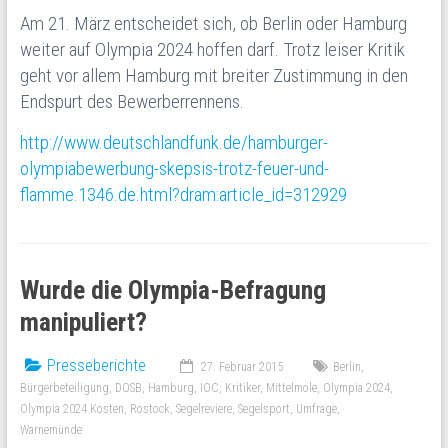
Am 21. März entscheidet sich, ob Berlin oder Hamburg
weiter auf Olympia 2024 hoffen darf. Trotz leiser Kritik
geht vor allem Hamburg mit breiter Zustimmung in den
Endspurt des Bewerberrennens.
http://www.deutschlandfunk.de/hamburger-
olympiabewerbung-skepsis-trotz-feuer-und-
flamme.1346.de.html?dram:article_id=312929
Wurde die Olympia-Befragung
manipuliert?
Presseberichte
27. Februar 2015
Berlin
,
Bürgerbeteiligung
,
DOSB
,
Hamburg
,
IOC
,
Kritiker
,
Mittelmole
,
Olympia 2024
,
Olympia 2024 Kosten
,
Rostock
,
Segelreviere
,
Segelsport
,
Umfrage
,
Warnemünde